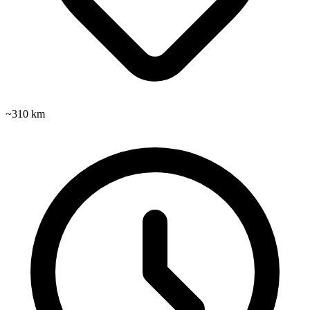
~310 km