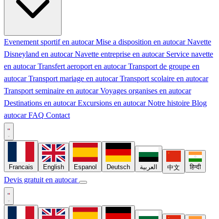
Evenement sportif en autocar
Mise a disposition en autocar
Navette
Disneyland en autocar
Navette entreprise en autocar
Service navette
en autocar
Transfert aeroport en autocar
Transport de groupe en
autocar
Transport mariage en autocar
Transport scolaire en autocar
Transport seminaire en autocar
Voyages organises en autocar
Destinations en autocar
Excursions en autocar
Notre histoire
Blog
autocar
FAQ
Contact
Francais
English
Espanol
Deutsch
العربية
हिन्दी
中文
Devis gratuit en autocar