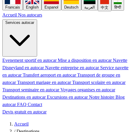
Francais
English
Espanol
Deutsch
العربية
हिन्दी
中文
Accueil
Nos autocars
Services autocar
Evenement sportif en autocar
Mise a disposition en autocar
Navette
Disneyland en autocar
Navette entreprise en autocar
Service navette
en autocar
Transfert aeroport en autocar
Transport de groupe en
autocar
Transport mariage en autocar
Transport scolaire en autocar
Transport seminaire en autocar
Voyages organises en autocar
Destinations en autocar
Excursions en autocar
Notre histoire
Blog
autocar
FAQ
Contact
Devis gratuit en autocar
Accueil
/
Destinations