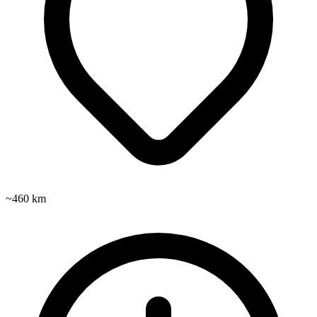
~460 km