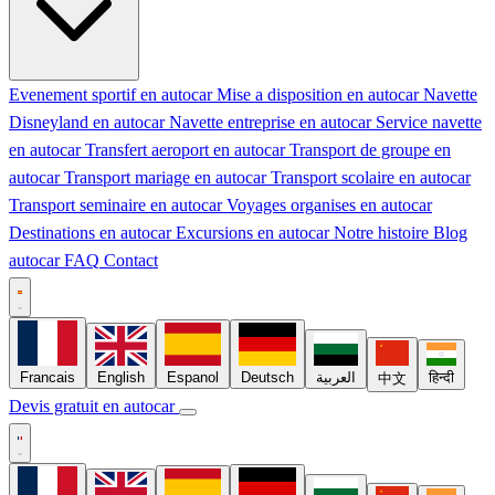
Evenement sportif en autocar
Mise a disposition en autocar
Navette
Disneyland en autocar
Navette entreprise en autocar
Service navette
en autocar
Transfert aeroport en autocar
Transport de groupe en
autocar
Transport mariage en autocar
Transport scolaire en autocar
Transport seminaire en autocar
Voyages organises en autocar
Destinations en autocar
Excursions en autocar
Notre histoire
Blog
autocar
FAQ
Contact
Francais
English
Espanol
Deutsch
العربية
हिन्दी
中文
Devis gratuit en autocar