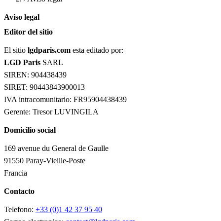
Aviso legal
Editor del sitio
El sitio
lgdparis.com
esta editado por:
LGD Paris
SARL
SIREN: 904438439
SIRET: 90443843900013
IVA intracomunitario: FR95904438439
Gerente: Tresor LUVINGILA
Domicilio social
169 avenue du General de Gaulle
91550 Paray-Vieille-Poste
Francia
Contacto
Telefono:
+33 (0)1 42 37 95 40