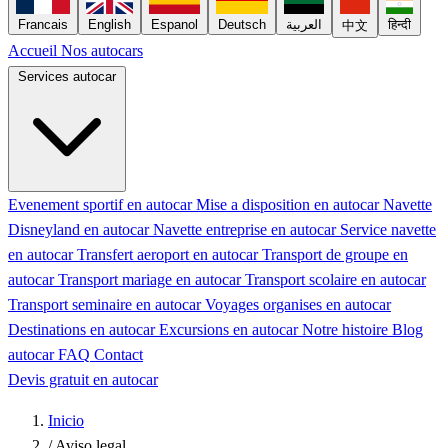
Francais
English
Espanol
Deutsch
العربية
हिन्दी
中文
Accueil
Nos autocars
Services autocar
Evenement sportif en autocar
Mise a disposition en autocar
Navette
Disneyland en autocar
Navette entreprise en autocar
Service navette
en autocar
Transfert aeroport en autocar
Transport de groupe en
autocar
Transport mariage en autocar
Transport scolaire en autocar
Transport seminaire en autocar
Voyages organises en autocar
Destinations en autocar
Excursions en autocar
Notre histoire
Blog
autocar
FAQ
Contact
Devis gratuit en autocar
Inicio
/
Aviso legal